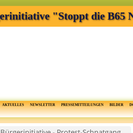
erinitiative "Stoppt die B65
AKTUELLES
NEWSLETTER
PRESSEMITTEILUNGEN
BILDER
D
Bürgerinitiative - Protest-Schnatgang