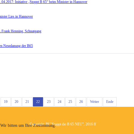
.04.2017: Initiative „Stoppt B 65“ beim Minister in Hannover
nister Lies in Hannover
dL Frank Henning, Schnatgang
egen Neuplanung der B65
19
20
21
22
23
24
25
26
Weiter
Ende
Copyright: BI "Stoppt die B 65 NEU", 2016 ff
 Wir bitten um Ihre Zustimmung.