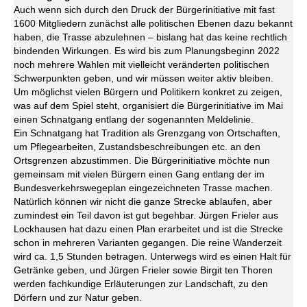
Auch wenn sich durch den Druck der Bürgerinitiative mit fast
1600 Mitgliedern zunächst alle politischen Ebenen dazu bekannt
haben, die Trasse abzulehnen – bislang hat das keine rechtlich
bindenden Wirkungen. Es wird bis zum Planungsbeginn 2022
noch mehrere Wahlen mit vielleicht veränderten politischen
Schwerpunkten geben, und wir müssen weiter aktiv bleiben.
Um möglichst vielen Bürgern und Politikern konkret zu zeigen,
was auf dem Spiel steht, organisiert die Bürgerinitiative im Mai
einen Schnatgang entlang der sogenannten Meldelinie.
Ein Schnatgang hat Tradition als Grenzgang von Ortschaften,
um Pflegearbeiten, Zustandsbeschreibungen etc. an den
Ortsgrenzen abzustimmen. Die Bürgerinitiative möchte nun
gemeinsam mit vielen Bürgern einen Gang entlang der im
Bundesverkehrswegeplan eingezeichneten Trasse machen.
Natürlich können wir nicht die ganze Strecke ablaufen, aber
zumindest ein Teil davon ist gut begehbar. Jürgen Frieler aus
Lockhausen hat dazu einen Plan erarbeitet und ist die Strecke
schon in mehreren Varianten gegangen. Die reine Wanderzeit
wird ca. 1,5 Stunden betragen. Unterwegs wird es einen Halt für
Getränke geben, und Jürgen Frieler sowie Birgit ten Thoren
werden fachkundige Erläuterungen zur Landschaft, zu den
Dörfern und zur Natur geben.