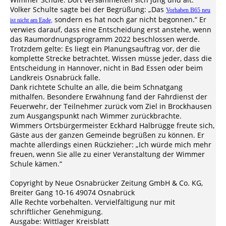
Volker Schulte sagte bei der Begrüßung: „Das
Vorhaben B65 neu
sondern es hat noch gar nicht begonnen.“ Er
ist nicht am Ende,
verwies darauf, dass eine Entscheidung erst anstehe, wenn
das Raumordnungsprogramm 2022 beschlossen werde.
Trotzdem gelte: Es liegt ein Planungsauftrag vor, der die
komplette Strecke betrachtet. Wissen müsse jeder, dass die
Entscheidung in Hannover, nicht in Bad Essen oder beim
Landkreis Osnabrück falle.
Dank richtete Schulte an alle, die beim Schnatgang
mithalfen. Besondere Erwähnung fand der Fahrdienst der
Feuerwehr, der Teilnehmer zurück vom Ziel in Brockhausen
zum Ausgangspunkt nach Wimmer zurückbrachte.
Wimmers Ortsbürgermeister Eckhard Halbrügge freute sich,
Gäste aus der ganzen Gemeinde begrüßen zu können. Er
machte allerdings einen Rückzieher: „Ich würde mich mehr
freuen, wenn Sie alle zu einer Veranstaltung der Wimmer
Schule kämen.“
Copyright by Neue Osnabrücker Zeitung GmbH & Co. KG,
Breiter Gang 10-16 49074 Osnabrück
Alle Rechte vorbehalten. Vervielfältigung nur mit
schriftlicher Genehmigung.
Ausgabe: Wittlager Kreisblatt