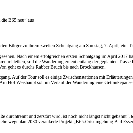
t die B65 neu“ aus
ierten Bürger zu ihrem zweiten Schnatgang am Samstag, 7. April, ein. T
gesehen. Nach einem erfolgreichen ersten Schnatgang im April 2017 hat
ren mitteilten, soll die Wanderung erneut entlang der geplanten Trasse 
 Von geht es durchs Rabber Bruch bis nach Brockhausen.
atgang. Auf der Tour soll es einige Zwischenstationen mit Erläuteru
. Am Hof Weishaupt soll im Verlauf der Wanderung eine Getränkepause
durchtrennt und zerstört wird, ist noch nicht längst nicht gebannt“, te
rkehrswegeplan 2030 verankerte Projekt „B65-Ortsumgehung Bad Ess