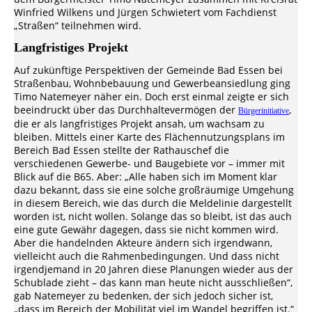
Winfried Wilkens und Jürgen Schwietert vom Fachdienst
„Straßen“ teilnehmen wird.
Langfristiges Projekt
Auf zukünftige Perspektiven der Gemeinde Bad Essen bei
Straßenbau, Wohnbebauung und Gewerbeansiedlung ging
Timo Natemeyer näher ein. Doch erst einmal zeigte er sich
beeindruckt über das Durchhaltevermögen der
,
Bürgerinitiative
die er als langfristiges Projekt ansah, um wachsam zu
bleiben. Mittels einer Karte des Flächennutzungsplans im
Bereich Bad Essen stellte der Rathauschef die
verschiedenen Gewerbe- und Baugebiete vor – immer mit
Blick auf die B65. Aber: „Alle haben sich im Moment klar
dazu bekannt, dass sie eine solche großräumige Umgehung
in diesem Bereich, wie das durch die Meldelinie dargestellt
worden ist, nicht wollen. Solange das so bleibt, ist das auch
eine gute Gewähr dagegen, dass sie nicht kommen wird.
Aber die handelnden Akteure ändern sich irgendwann,
vielleicht auch die Rahmenbedingungen. Und dass nicht
irgendjemand in 20 Jahren diese Planungen wieder aus der
Schublade zieht – das kann man heute nicht ausschließen“,
gab Natemeyer zu bedenken, der sich jedoch sicher ist,
„dass im Bereich der Mobilität viel im Wandel begriffen ist.“