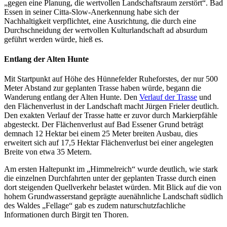
„gegen eine Planung, die wertvollen Landschaftsraum zerstört“. Bad
Essen in seiner Citta-Slow-Anerkennung habe sich der
Nachhaltigkeit verpflichtet, eine Ausrichtung, die durch eine
Durchschneidung der wertvollen Kulturlandschaft ad absurdum
geführt werden würde, hieß es.
Entlang der Alten Hunte
Mit Startpunkt auf Höhe des Hünnefelder Ruheforstes, der nur 500
Meter Abstand zur geplanten Trasse haben würde, begann die
Wanderung entlang der Alten Hunte. Den
Verlauf der Trasse
und
den Flächenverlust in der Landschaft macht Jürgen Frieler deutlich.
Den exakten Verlauf der Trasse hatte er zuvor durch Markierpfähle
abgesteckt. Der Flächenverlust auf Bad Essener Grund beträgt
demnach 12 Hektar bei einem 25 Meter breiten Ausbau, dies
erweitert sich auf 17,5 Hektar Flächenverlust bei einer angelegten
Breite von etwa 35 Metern.
Am ersten Haltepunkt im „Himmelreich“ wurde deutlich, wie stark
die einzelnen Durchfahrten unter der geplanten Trasse durch einen
dort steigenden Quellverkehr belastet würden. Mit Blick auf die von
hohem Grundwasserstand geprägte auenähnliche Landschaft südlich
des Waldes „Fellage“ gab es zudem naturschutzfachliche
Informationen durch Birgit ten Thoren.