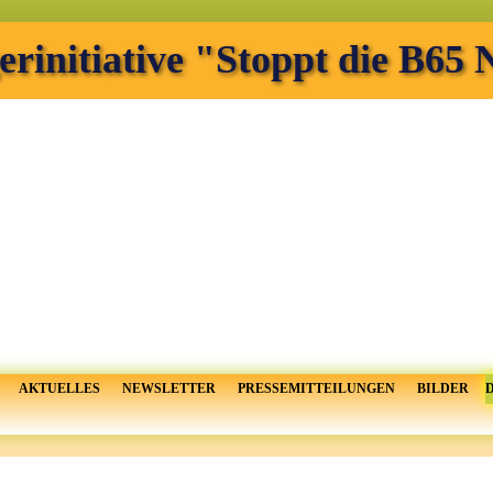
erinitiative "Stoppt die B65
AKTUELLES
NEWSLETTER
PRESSEMITTEILUNGEN
BILDER